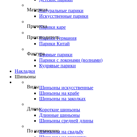
Материал
Натуральные парики
Искусственные парики
Прическа
Парики каре
Производитель
Парики Германия
Парики Китай
Фактура
Прямые парики
Парики с локонами (волнами)
Кудрявые парики
Накладки
Шиньоны
Виды
Шиньоны искусственные
Шиньоны на крабе
Шиньоны на заколках
Длина
Короткие шиньоны
Длинные шиньоны
Шиньоны средней длины
По назначению
Шиньоны на свадьбу