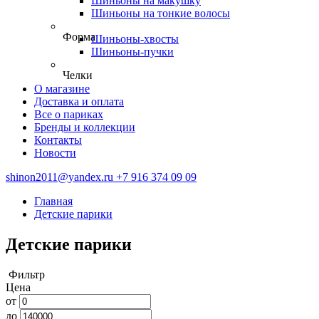
Шиньоны на макушку
Шиньоны на тонкие волосы
Форма
Шиньоны-хвосты
Шиньоны-пучки
Челки
О магазине
Доставка и оплата
Все о париках
Бренды и коллекции
Контакты
Новости
shinon2011@yandex.ru
+7 916 374 09 09
Главная
Детские парики
Детские парики
Фильтр
Цена
от
до