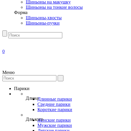
Шиньоны на макушку
Шиньоны на тонкие волосы
Форма
Шиньоны-хвосты
Шиньоны-пучки
0
Меню
Парики
Длина
Длинные парики
Средние парики
Короткие парики
Для кого
Женские парики
Мужские парики
Детские парики