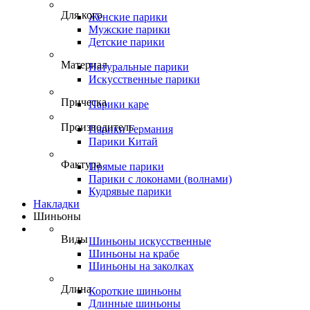
Для кого
Женские парики
Мужские парики
Детские парики
Материал
Натуральные парики
Искусственные парики
Прическа
Парики каре
Производитель
Парики Германия
Парики Китай
Фактура
Прямые парики
Парики с локонами (волнами)
Кудрявые парики
Накладки
Шиньоны
Виды
Шиньоны искусственные
Шиньоны на крабе
Шиньоны на заколках
Длина
Короткие шиньоны
Длинные шиньоны