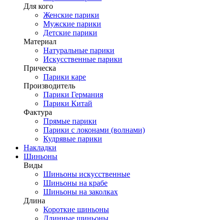
Для кого
Женские парики
Мужские парики
Детские парики
Материал
Натуральные парики
Искусственные парики
Прическа
Парики каре
Производитель
Парики Германия
Парики Китай
Фактура
Прямые парики
Парики с локонами (волнами)
Кудрявые парики
Накладки
Шиньоны
Виды
Шиньоны искусственные
Шиньоны на крабе
Шиньоны на заколках
Длина
Короткие шиньоны
Длинные шиньоны