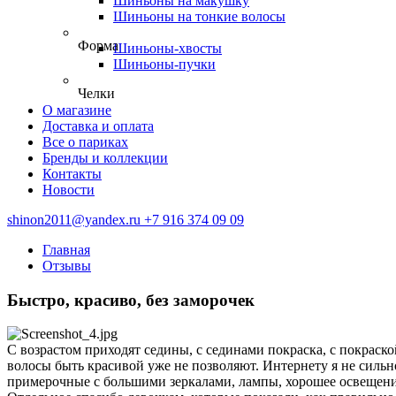
Шиньоны на макушку
Шиньоны на тонкие волосы
Форма
Шиньоны-хвосты
Шиньоны-пучки
Челки
О магазине
Доставка и оплата
Все о париках
Бренды и коллекции
Контакты
Новости
shinon2011@yandex.ru
+7 916 374 09 09
Главная
Отзывы
Быстро, красиво, без заморочек
С возрастом приходят седины, с сединами покраска, с покраск
волосы быть красивой уже не позволяют. Интернету я не сильн
примерочные с большими зеркалами, лампы, хорошее освещение -