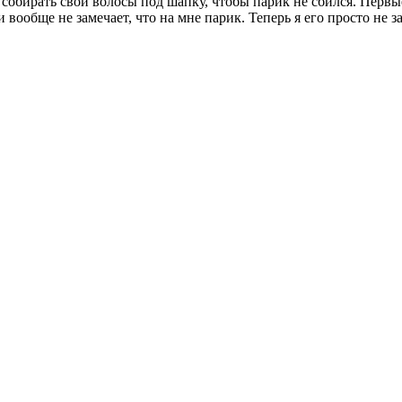
 собирать свои волосы под шапку, чтобы парик не сбился. Первы
 вообще не замечает, что на мне парик. Теперь я его просто не 