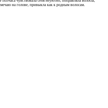
е полчаса чувствовала себя неуютно, поправляла волосы,
замечаю на голове, привыкла как к родным волосам.