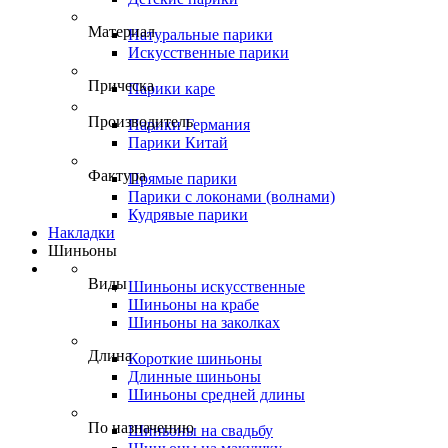
Материал
Натуральные парики
Искусственные парики
Прическа
Парики каре
Производитель
Парики Германия
Парики Китай
Фактура
Прямые парики
Парики с локонами (волнами)
Кудрявые парики
Накладки
Шиньоны
Виды
Шиньоны искусственные
Шиньоны на крабе
Шиньоны на заколках
Длина
Короткие шиньоны
Длинные шиньоны
Шиньоны средней длины
По назначению
Шиньоны на свадьбу