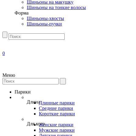
Шиньоны на макушку
Шиньоны на тонкие волосы
Форма
Шиньоны-хвосты
Шиньоны-пучки
0
Меню
Парики
Длина
Длинные парики
Средние парики
Короткие парики
Для кого
Женские парики
Мужские парики
Детские парики