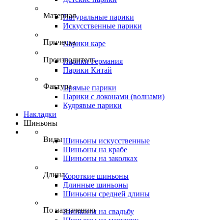
Материал
Натуральные парики
Искусственные парики
Прическа
Парики каре
Производитель
Парики Германия
Парики Китай
Фактура
Прямые парики
Парики с локонами (волнами)
Кудрявые парики
Накладки
Шиньоны
Виды
Шиньоны искусственные
Шиньоны на крабе
Шиньоны на заколках
Длина
Короткие шиньоны
Длинные шиньоны
Шиньоны средней длины
По назначению
Шиньоны на свадьбу