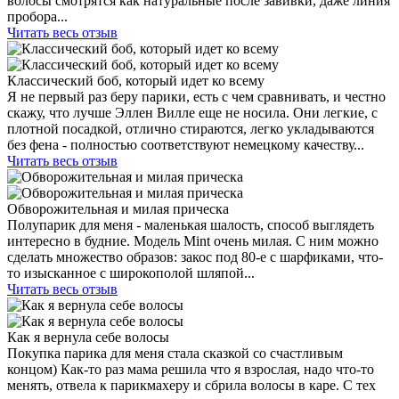
волосы смотрятся как натуральные после завивки, даже линия
пробора...
Читать весь отзыв
Классический боб, который идет ко всему
Я не первый раз беру парики, есть с чем сравнивать, и честно
скажу, что лучше Эллен Вилле еще не носила. Они легкие, с
плотной посадкой, отлично стираются, легко укладываются
без фена - полностью соответствуют немецкому качеству...
Читать весь отзыв
Обворожительная и милая прическа
Полупарик для меня - маленькая шалость, способ выглядеть
интересно в будние. Модель Mint очень милая. С ним можно
сделать множество образов: закос под 80-е с шарфиками, что-
то изысканное с широкополой шляпой...
Читать весь отзыв
Как я вернула себе волосы
Покупка парика для меня стала сказкой со счастливым
концом) Как-то раз мама решила что я взрослая, надо что-то
менять, отвела к парикмахеру и сбрила волосы в каре. С тех