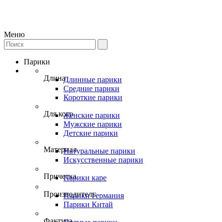
Меню
Парики
Длина
Длинные парики
Средние парики
Короткие парики
Для кого
Женские парики
Мужские парики
Детские парики
Материал
Натуральные парики
Искусственные парики
Прическа
Парики каре
Производитель
Парики Германия
Парики Китай
Фактура