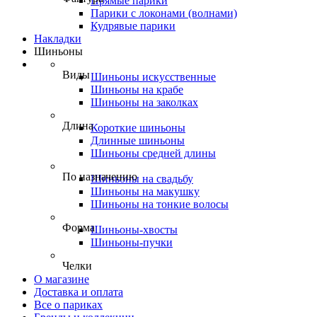
Прямые парики
Парики с локонами (волнами)
Кудрявые парики
Накладки
Шиньоны
Виды
Шиньоны искусственные
Шиньоны на крабе
Шиньоны на заколках
Длина
Короткие шиньоны
Длинные шиньоны
Шиньоны средней длины
По назначению
Шиньоны на свадьбу
Шиньоны на макушку
Шиньоны на тонкие волосы
Форма
Шиньоны-хвосты
Шиньоны-пучки
Челки
О магазине
Доставка и оплата
Все о париках